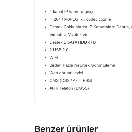
4 kanal IP kamera girişi
H.264 / MJPEG ikili codec çözme
Destek Çoklu Marka IP Kameraları: Dahua, 
Videotec, Vivotek vb.
Destek 1 SATA HDD 4TB
2 USB 2.0
WIFI
Birden Fazla Network Görüntüleme
Web görüntüleyici
CMS (DSS / Akıllı PSS)
Akıllı Telefon (DMSS)
Benzer ürünler