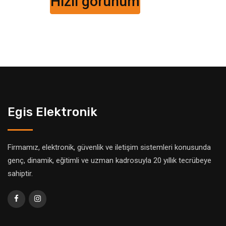
nüm
iyat:
1,000.00.
Egis Elektronik
Firmamız, elektronik, güvenlik ve iletişim sistemleri konusunda
genç, dinamik, eğitimli ve uzman kadrosuyla 20 yıllık tecrübeye
sahiptir.