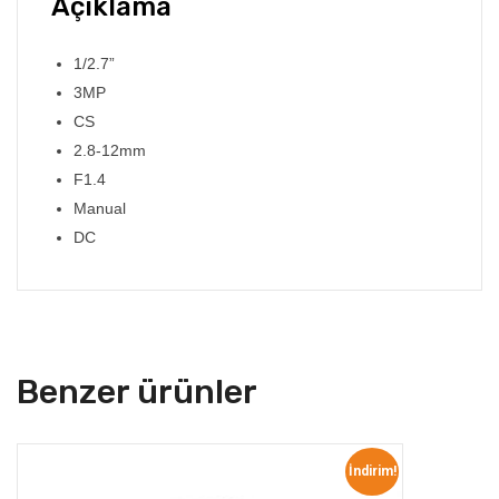
Açıklama
1/2.7”
3MP
CS
2.8-12mm
F1.4
Manual
DC
Benzer ürünler
İndirim!